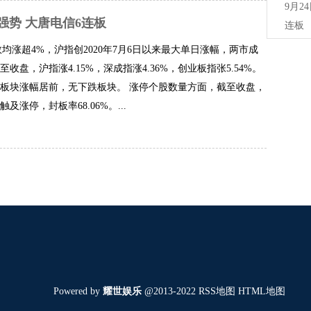
9月2
强势 大唐电信6连板
连板
数均涨超4%，沪指创2020年7月6日以来最大单日涨幅，两市成
至收盘，沪指涨4.15%，深成指涨4.36%，创业板指张5.54%。
板块涨幅居前，无下跌板块。 涨停个股数量方面，截至收盘，
涨停，封板率68.06%。...
Powered by
耀世娱乐
@2013-2022
RSS地图
HTML地图